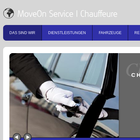
DAS SIND WIR
DIENSTLEISTUNGEN
FAHRZEUGE
RE
C
C